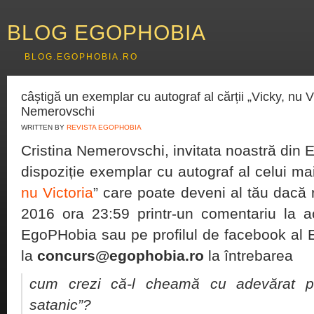
BLOG EGOPHOBIA
BLOG.EGOPHOBIA.RO
câștigă un exemplar cu autograf al cărții „Vicky, nu V
Nemerovschi
WRITTEN BY
REVISTA EGOPHOBIA
Cristina Nemerovschi, invitata noastră din
dispoziție exemplar cu autograf al celui ma
nu Victoria
” care poate deveni al tău dacă
2016 ora 23:59 printr-un comentariu la a
EgoPHobia sau pe profilul de facebook al 
la
concurs@egophobia.ro
la întrebarea
cum crezi că-l cheamă cu adevărat pe
satanic”?