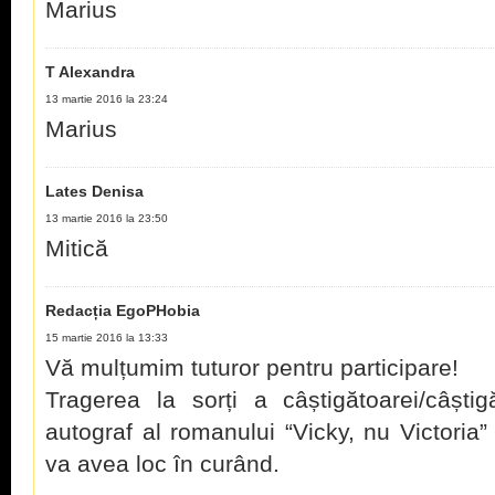
Marius
T Alexandra
13 martie 2016 la 23:24
Marius
Lates Denisa
13 martie 2016 la 23:50
Mitică
Redacția EgoPHobia
15 martie 2016 la 13:33
Vă mulțumim tuturor pentru participare!
Tragerea la sorți a câștigătoarei/câștig
autograf al romanului “Vicky, nu Victoria
va avea loc în curând.