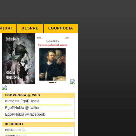
NŢURI
DESPRE
EGOPHOBIA
EGOPHOBIA @ WEB
e-revista EgoPHobia
EgoPHobia @ twitter
EgoPHobia @ facebook
BLOGROLL
editura mttlc