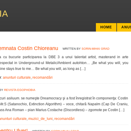
IA
HOME
ANU
semnata Costin Chioreanu
WRITTEN BY
SORIN-MIHAI GRAD
u bucurie participarea la DBE 3 a unui talentat artist, masterand in arte
 respectat in Underground-ul Metalic/Ambient autohton… „Be what you will, you
ine stays true to me… Be what you will, as long as […]
r
:
anunturi culturale
,
recomandări
 BY
REVISTA EGOPHOBIA
iscuri asiluum. se numeşte Dreamocracy şi a fost înregistrat în componenţa: Costin
r.S (Satanochio, Extinction Algorithm) – voce, chitară Napalm (Cap De Craniu,
ass Ana Roman – pian Marius Costache (Discordless) – zgomote pe Costin […]
anunturi culturale
,
muzici_de_luni
,
recomandări
entru Ulver!