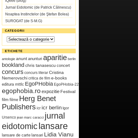
iQ666 (blog)
Jurnal Eidotomic (de Patrick Călinescu)
Noaptea Instinctelor (de Ştefan Bolea)
SUROGAT (de S-M.G)
CATEGORII
Categorii
ETICHETE
aparitie
anunt
anunturi
antologie
berlin
bookland
chris tanasescu
concert
concurs
Cristina
concurs literar
Nemerovschi
e-books
critica de film
EgoPHobia
editura mttlc
EgoPHobia-22
egophobia.ro
expozitie
Festival
Herg Benet
film
filme
Publishers
icr berlin
icr
Igor
jurnal
Ursenco
jean marc caracci
lansare
eidotomic
Lidia Vianu
lansare de carte
lansari