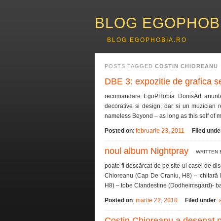
BLOG EGOPHOB
BLOG.EGOPHOBIA.RO
POSTS TAGGED
COSTIN CHIOREANU
DBE 3: expozitie de grafica 
recomandare EgoPHobia DonisArt anunta c
decorative si design, dar si un muzician
nameless Beyond – as long as this self of m
Posted on
:
februarie 23, 2011
Filed unde
noul album Nightpray
WRITTEN
poate fi descărcat de pe site-ul casei de d
Chioreanu (Cap De Craniu, H8) – chitară M
H8) – tobe Clandestine (Dodheimsgard)- b
Posted on
:
martie 22, 2010
Filed under
:
Costin Chioreanu a desenat p