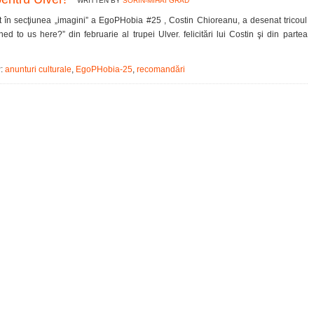
WRITTEN BY
SORIN-MIHAI GRAD
at în secţiunea „imagini” a EgoPHobia #25 , Costin Chioreanu, a desenat tricoul
d to us here?” din februarie al trupei Ulver. felicitări lui Costin şi din partea
r
:
anunturi culturale
,
EgoPHobia-25
,
recomandări