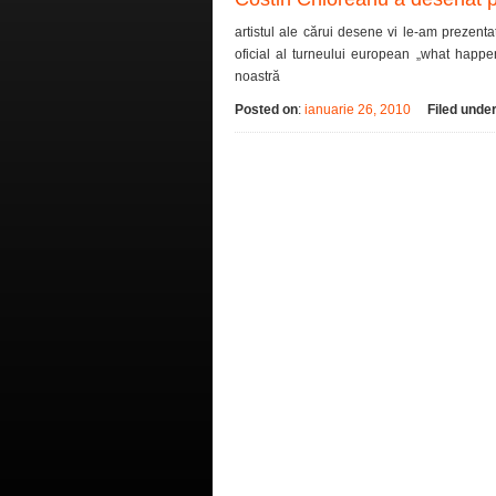
artistul ale cărui desene vi le-am prezent
oficial al turneului european „what happene
noastră
Posted on
:
ianuarie 26, 2010
Filed unde