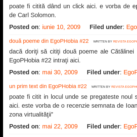
poate fi citită dând un click aici. e vorba de ep
de Carl Solomon.
Posted on
:
iunie 10, 2009
Filed under
:
Ego
două poeme din EgoPHobia #22
WRITTEN BY
REVISTA EGOP
dacă doriţi să citiţi două poeme ale Cătăline
EgoPHobia #22 intraţi aici.
Posted on
:
mai 30, 2009
Filed under
:
EgoP
un prim text din EgoPHobia #22
WRITTEN BY
REVISTA EGOPH
poate fi citit in locul unde se pregateste noul
aici. este vorba de o recenzie semnata de Ioana
zona virtualităţii”
Posted on
:
mai 22, 2009
Filed under
:
EgoP