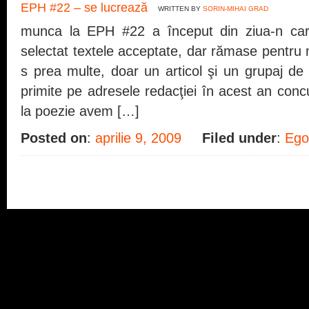
EPH #22 – se lucrează
WRITTEN BY
SORIN-MIHAI GRAD
munca la EPH #22 a început din ziua-n ca
selectat textele acceptate, dar rămase pentru m
s prea multe, doar un articol şi un grupaj de
primite pe adresele redacţiei în acest an conc
la poezie avem […]
Posted on
:
aprilie 9, 2009
Filed under
:
Ego