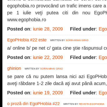
egophobia.ro provocând un trafic imens care a d
pe 1 iulie veţi putea citi din nou EgoPH
www.egophobia.ro
Posted on
:
iunie 28, 2009
Filed under
:
Ego
EgoPHobia #22 este
WRITTEN BY
SORIN-MIHAI GRAD
a/ online b/ pe net c/ gata cine ştie răspunsul 
Posted on
:
iunie 22, 2009
Filed under
:
Ego
ghinion
WRITTEN BY
SORIN-MIHAI GRAD
se pare că nu putem lansa nici azi EgoPHob
aveţi răbdare 1-2 zile dacă aţi avut până acum,
Posted on
:
iunie 19, 2009
Filed under
:
Ego
o proză din EgoPHobia #22
WRITTEN BY
REVISTA EGOPHOBIA