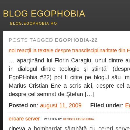
BLOG EGOPHOBIA
BLOG.EGOPHOBIA.RO
POSTS TAGGED
EGOPHOBIA-22
noi reacţii la textele despre transdisciplinaritate di
… aparţinând lui Florin Caragiu, unul dintre aut
în dialogul dintre teologie şi ştiinţă” (des
EgoPHobia #22) pot fi citite pe blogul său. mai
Marius Cristian Ene a scris aici, despre cel al 
despre cel semnat de Ştefan […]
Posted on
:
august 11, 2009
Filed under
:
E
eroare server
WRITTEN BY
REVISTA EGOPHOBIA
cineva a bombardat sâmbătă cu cereri serveru