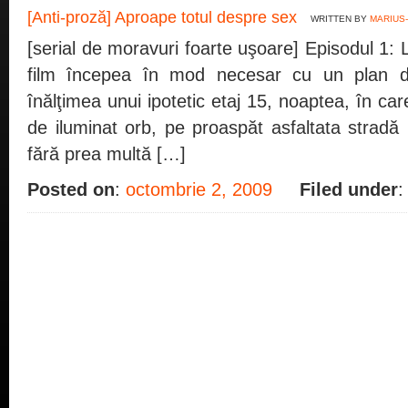
[Anti-proză] Aproape totul despre sex
WRITTEN BY
MARIUS-
[serial de moravuri foarte uşoare] Episodul 1: 
film începea în mod necesar cu un plan 
înălţimea unui ipotetic etaj 15, noaptea, în car
de iluminat orb, pe proaspăt asfaltata strad
fără prea multă […]
Posted on
:
octombrie 2, 2009
Filed under