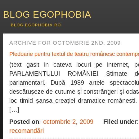
BLOG EGOPHOBIA
BLOG.EGOPHOBIA.RO
ARCHIVE FOR OCTOMBRIE 2ND, 2009
Pledoarie pentru textul de teatru românesc contemp
(text gasit in cateva locuri pe internet, 
PARLAMENTULUI ROMÂNIEI Stimate do
parlamentari. După 1989 artele spectaco
descătuşeze de cutume şi constrângeri şi odată 
loc timid şansa creaţiei dramatice româneşti.
[…]
Posted on
:
octombrie 2, 2009
Filed under
recomandări