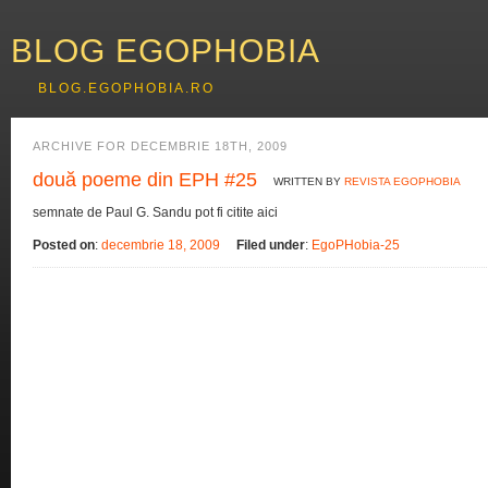
BLOG EGOPHOBIA
BLOG.EGOPHOBIA.RO
ARCHIVE FOR DECEMBRIE 18TH, 2009
două poeme din EPH #25
WRITTEN BY
REVISTA EGOPHOBIA
semnate de Paul G. Sandu pot fi citite aici
Posted on
:
decembrie 18, 2009
Filed under
:
EgoPHobia-25