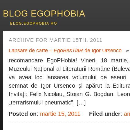
BLOG EGOPHOBIA
BLOG.EGOPHOBIA.RO
ARCHIVE FOR MARTIE 15TH, 2011
Lansare de carte –
EgoBesTiaR
de Igor Ursenco
WR
recomandare EgoPHobia! Vineri, 18 martie
Muzeului Național al Literaturii Române (Buleva
va avea loc lansarea volumului de eseuri t
semnat de Igor Ursenco și apărut la Editur
Invitaţi: Felix Nicolau, Stoian G. Bogdan, Le
„terrarismului pneumatic”, […]
Posted on
:
martie 15, 2011
Filed under
:
an