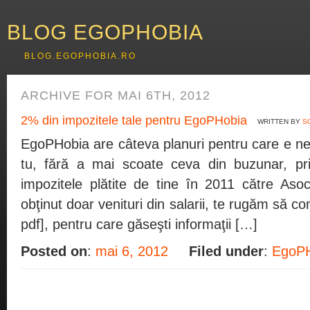
BLOG EGOPHOBIA
BLOG.EGOPHOBIA.RO
ARCHIVE FOR MAI 6TH, 2012
2% din impozitele tale pentru EgoPHobia
WRITTEN BY
S
EgoPHobia are câteva planuri pentru care e nevo
tu, fără a mai scoate ceva din buzunar, pr
impozitele plătite de tine în 2011 către Aso
obţinut doar venituri din salarii, te rugăm să co
pdf], pentru care găseşti informaţii […]
Posted on
:
mai 6, 2012
Filed under
:
EgoPH