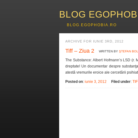
BLOG EGOPHOB
BLOG.EGOPHOBIA.RO
ARCHIVE FOR IUNIE 3RD, 2012
Tiff – Ziua 2
WRITTEN BY
ŞTEFAN BO
The Substance: Albert Hofmann’s LSD (r. Ma
dreptate! Un documentar despre substanţa c
atestă vremurile eroice ale cercetării psihi
Posted on
:
iunie 3, 2012
Filed under
:
TI