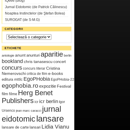
iQ666 (blog)
Jurnal Eidotomic (de Patrick Călinescu)
Noaptea Instinctelor (de Ştefan Bolea)
SUROGAT (de S-M.G)
CATEGORII
Categorii
ETICHETE
aparitie
anunt
anunturi
antologie
berlin
bookland
chris tanasescu
concert
concurs
Cristina
concurs literar
Nemerovschi
e-books
critica de film
EgoPHobia
editura mttlc
EgoPHobia-22
egophobia.ro
expozitie
Festival
Herg Benet
film
filme
Publishers
icr berlin
icr
Igor
jurnal
Ursenco
jean marc caracci
lansare
eidotomic
Lidia Vianu
lansare de carte
lansari