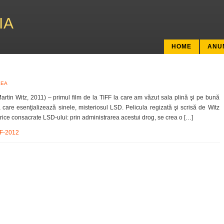
IA
HOME
ANU
LEA
rtin Witz, 2011) – primul film de la TIFF la care am văzut sala plină şi pe bună
are esenţializează sinele, misteriosul LSD. Pelicula regizată şi scrisă de Witz
atrice consacrate LSD-ului: prin administrarea acestui drog, se crea o […]
FF-2012