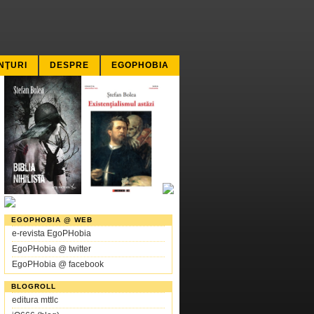
NŢURI
DESPRE
EGOPHOBIA
EGOPHOBIA @ WEB
e-revista EgoPHobia
EgoPHobia @ twitter
EgoPHobia @ facebook
BLOGROLL
editura mttlc