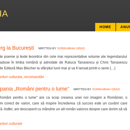
IA
HOME
ANU
g la București
WRITTEN BY
SORIN-MIHAI GRAD
e poeme și texte teoretice din cele mai reprezentative volume ale legendarului
duse în limba română și adnotate de Raluca Tanasescu și Chris Tanasescu
itură Max Blecher la sfârșitul lunii mai și va fi lansat printr-o serie […]
nturi culturale
,
recomandări
pania „Români pentru o lume”
WRITTEN BY
SORIN-MIHAI GRAD
omâni pentru o lume” are ca scop crearea unei noi imagini a României, o
 corect de valori, care să inspire încrederea că succes este un cuvânt care
ă. Astfel, am descoperit cu mândrie un alt român valoros despre care dorim să vă
nturi culturale