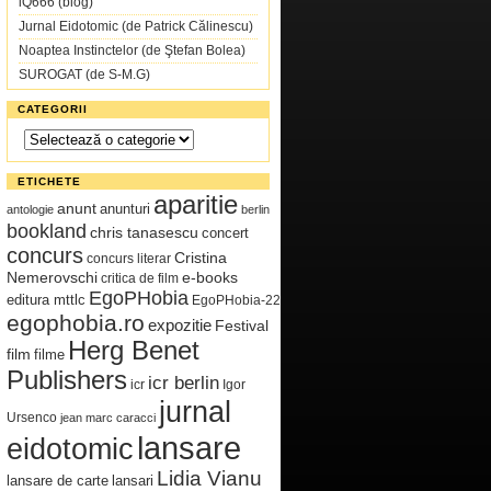
iQ666 (blog)
Jurnal Eidotomic (de Patrick Călinescu)
Noaptea Instinctelor (de Ştefan Bolea)
SUROGAT (de S-M.G)
CATEGORII
Categorii
ETICHETE
aparitie
anunt
anunturi
antologie
berlin
bookland
chris tanasescu
concert
concurs
Cristina
concurs literar
Nemerovschi
e-books
critica de film
EgoPHobia
editura mttlc
EgoPHobia-22
egophobia.ro
expozitie
Festival
Herg Benet
film
filme
Publishers
icr berlin
icr
Igor
jurnal
Ursenco
jean marc caracci
lansare
eidotomic
Lidia Vianu
lansare de carte
lansari