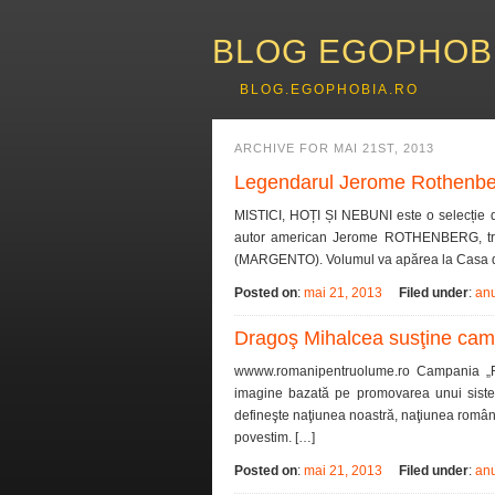
BLOG EGOPHOB
BLOG.EGOPHOBIA.RO
ARCHIVE FOR MAI 21ST, 2013
Legendarul Jerome Rothenber
MISTICI, HOȚI ȘI NEBUNI este o selecție d
autor american Jerome ROTHENBERG, tra
(MARGENTO). Volumul va apărea la Casa de Ed
Posted on
:
mai 21, 2013
Filed under
:
anu
Dragoş Mihalcea susţine cam
wwww.romanipentruolume.ro Campania „R
imagine bazată pe promovarea unui sistem
defineşte naţiunea noastră, naţiunea român
povestim. […]
Posted on
:
mai 21, 2013
Filed under
:
anu