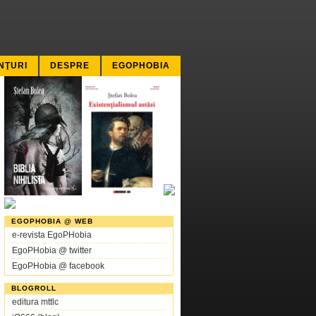
NŢURI
DESPRE
EGOPHOBIA
EGOPHOBIA @ WEB
e-revista EgoPHobia
EgoPHobia @ twitter
EgoPHobia @ facebook
BLOGROLL
editura mttlc