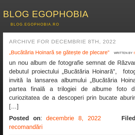
BLOG EGOPHOBIA
BLOG.EGOPHOBIA.RO
ARCHIVE FOR DECEMBRIE 8TH, 2022
„Bucătăria Hoinară se gătește de plecare”
WRITTEN BY
un nou album de fotografie semnat de Răzvan
debutul proiectului „Bucătăria Hoinară”, fot
invită la lansarea albumului „Bucătăria Hoin
partea finală a trilogiei de albume foto d
curiozitatea de a descoperi prin bucate aburi
[…]
Posted on
:
decembrie 8, 2022
File
recomandări