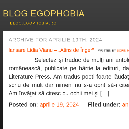
BLOG EGOPHOBIA
BLOG.EGOPHOBIA.RO
ARCHIVE FOR APRILIE 19TH, 2024
lansare Lidia Vianu – „Atins de Înger”
WRITTEN BY
SORIN-M
Selectez şi traduc de mulţi ani antolog
românească, publicate pe hârtie la edituri, d
Literature Press. Am tradus poeţi foarte lăudaţi
scriu de mult dar nimeni nu s-a oprit să-i cit
Am învăţat să citesc cu ochii mei şi […]
Posted on
:
aprilie 19, 2024
Filed under
:
an