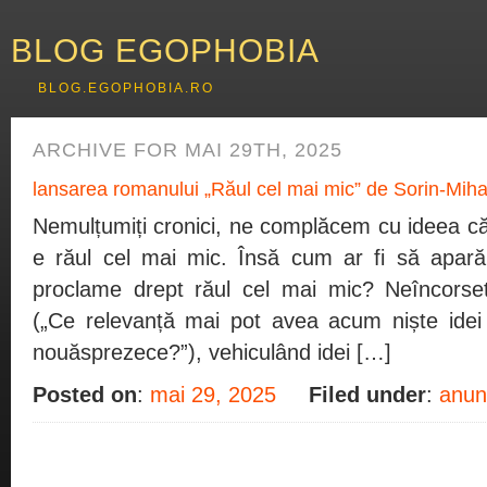
BLOG EGOPHOBIA
BLOG.EGOPHOBIA.RO
ARCHIVE FOR MAI 29TH, 2025
lansarea romanului „Răul cel mai mic” de Sorin-Mih
Nemulțumiți cronici, ne complăcem cu ideea că
e răul cel mai mic. Însă cum ar fi să apară
proclame drept răul cel mai mic? Neîncorseta
(„Ce relevanță mai pot avea acum niște idei p
nouăsprezece?”), vehiculând idei […]
Posted on
:
mai 29, 2025
Filed under
:
anunt