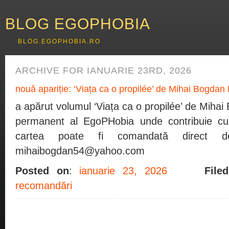
BLOG EGOPHOBIA
BLOG.EGOPHOBIA.RO
ARCHIVE FOR IANUARIE 23RD, 2026
nouă apariție: ‘Viața ca o propilée’ de Mihai Bogda
a apărut volumul ‘Viața ca o propilée’ de Miha
permanent al EgoPHobia unde contribuie cu ru
cartea poate fi comandată direct 
mihaibogdan54@yahoo.com
Posted on
:
ianuarie 23, 2026
File
recomandări