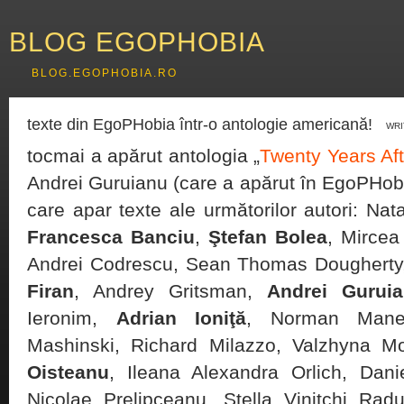
BLOG EGOPHOBIA
BLOG.EGOPHOBIA.RO
texte din EgoPHobia într-o antologie americană!
WRI
tocmai a apărut antologia „
Twenty Years Aft
Andrei Guruianu (care a apărut în EgoPHob
care apar texte ale următorilor autori: Nat
Francesca Banciu
,
Ştefan Bolea
, Mircea
Andrei Codrescu, Sean Thomas Dougherty,
Firan
, Andrey Gritsman,
Andrei Gurui
Ieronim,
Adrian Ioniţă
, Norman Manea
Mashinski, Richard Milazzo, Valzhyna M
Oisteanu
, Ileana Alexandra Orlich, Dan
Nicolae Prelipceanu, Stella Vinitchi Rad