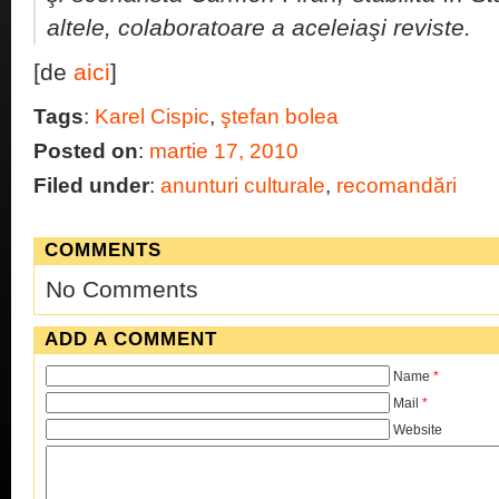
altele, colaboratoare a aceleiaşi reviste.
[de
aici
]
Tags
:
Karel Cispic
,
ştefan bolea
Posted on
:
martie 17, 2010
Filed under
:
anunturi culturale
,
recomandări
COMMENTS
No Comments
ADD A COMMENT
Name
*
Mail
*
Website