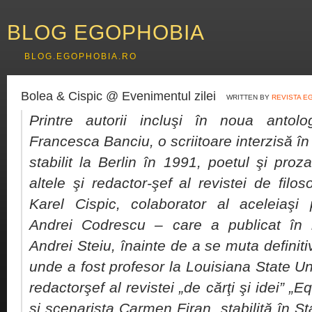
BLOG EGOPHOBIA
BLOG.EGOPHOBIA.RO
Bolea & Cispic @ Evenimentul zilei
WRITTEN BY
REVISTA E
Printre autorii incluşi în noua anto
Francesca Banciu, o scriitoare interzisă î
stabilit la Berlin în 1991, poetul şi proz
altele şi redactor-şef al revistei de filos
Karel Cispic, colaborator al aceleiaşi pu
Andrei Codrescu – care a publicat în
Andrei Steiu, înainte de a se muta definitiv
unde a fost profesor la Louisiana State Uni
redactorşef al revistei „de cărţi şi idei” „
şi scenarista Carmen Firan, stabilită în Sta