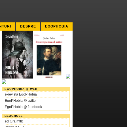
NŢURI
DESPRE
EGOPHOBIA
EGOPHOBIA @ WEB
e-revista EgoPHobia
EgoPHobia @ twitter
EgoPHobia @ facebook
BLOGROLL
editura mttlc