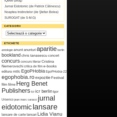
iQ666 (blog)
Jurnal Eidotomic (de Patrick Călinescu)
Noaptea Instinctelor (de Ştefan Bolea)
SUROGAT (de S-M.G)
CATEGORII
Categorii
ETICHETE
aparitie
anunt
anunturi
antologie
berlin
bookland
chris tanasescu
concert
concurs
Cristina
concurs literar
Nemerovschi
e-books
critica de film
EgoPHobia
editura mttlc
EgoPHobia-22
egophobia.ro
expozitie
Festival
Herg Benet
film
filme
Publishers
icr berlin
icr
Igor
jurnal
Ursenco
jean marc caracci
lansare
eidotomic
Lidia Vianu
lansare de carte
lansari