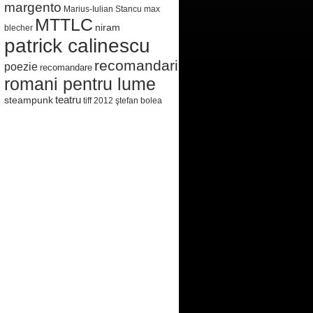
margento
Marius-Iulian Stancu
max
MTTLC
niram
blecher
patrick calinescu
recomandari
poezie
recomandare
romani pentru lume
steampunk
teatru
tiff 2012
ştefan bolea