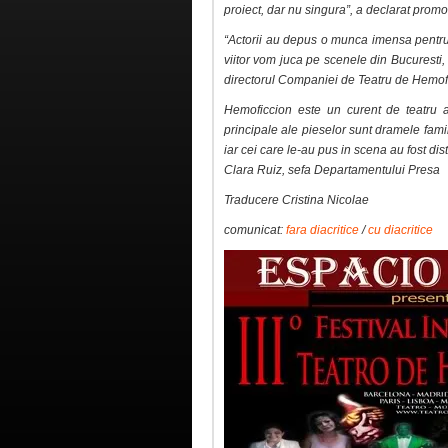
proiect, dar nu singura”, a declarat promot
“Actorii au depus o munca imensa pentru p
viitor vom juca pe scenele din Bucuresti
directorul Companiei de Teatru de Hemof
Hemoficcion este un curent de teatru av
principale ale pieselor sunt dramele famili
iar cei care le-au pus in scena au fost di
Clara Ruiz, sefa Departamentului Presa
Traducere Cristina Nicolae
comunicat:
fara diacritice
/
cu diacritice