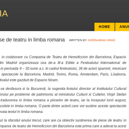
IA
HOME
ANU
ese de teatru in limba romana
WRITTEN BY
SORIN-MIHAI GRAD
n, in colaborare cu Compania de Teatru de Hemoficcion din Barcelona, Espacio
in Madrid organizeaza cea de-a III-a Editie a Festivalului International de
 perioada 9 – 30 iunie a.c. In cadrul festivalului, 36 de actori spanioli, mexicani
e spectacole la Barcelona, Madrid, Torino, Roma, Amsterdam, Paris, Lisabona,
tivalul este gazduit de Espacio Niram.
a desfasura si la Bucuresti, la sugestia fostului director al Institutului Cultural
ului pe probleme de patrimoniu al ministrului Culturii si Cultelor, Virgil Stefan
 traducerea in limba romana a pieselor de teatru, iar la inceputul lunii august,
tacolele in limba romana. O parte dintre actorii care vor sustine aceste spectacole
invata textul in limba romana.
 la sfarsitul anului trecut, care are ca obiectiv sustinerea de piese de teatru in
pania de teatru de Hemoficcion din Barcelona este prima care a aderat la acest