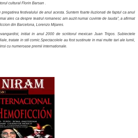
orul cultural Florin Barsan .
regatirea festivalului de anul acesta. Suntem foarte iluzionati de faptul ca anul
, mai ales ca despre teatrul romanesc am auzit numai cuvinte de lauda”, a afirmat
iccion din Barcelona, Lorenzo Mijares.
angardist, initiat in anul 2000 de scriitorul mexican Juan Trigos. Subiectele
ale, tratate in stil comic.Spectacolele au fost sustinute in mai multe tari ale lumii,
stinsi cu numeroase premii internationale.