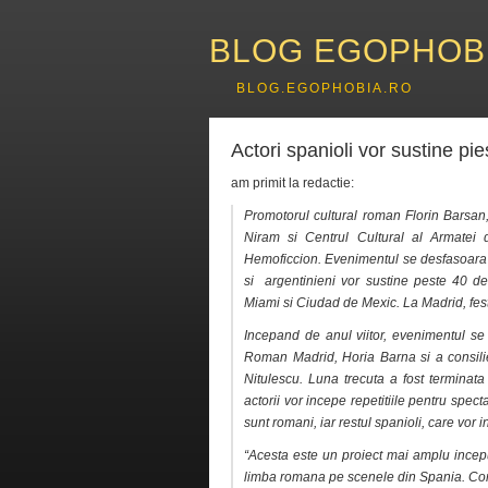
BLOG EGOPHOB
BLOG.EGOPHOBIA.RO
Actori spanioli vor sustine pi
am primit la redactie:
Promotorul cultural roman Florin Barsa
Niram si Centrul Cultural al Armatei d
Hemoficcion. Evenimentul se desfasoara in
si argentinieni vor sustine peste 40 d
Miami si Ciudad de Mexic. La Madrid, fes
Incepand de anul viitor, evenimentul se v
Roman Madrid, Horia Barna si a consilier
Nitulescu. Luna trecuta a fost terminata
actorii vor incepe repetitiile pentru spec
sunt romani, iar restul spanioli, care vor 
“Acesta este un proiect mai amplu inceput
limba romana pe scenele din Spania. Com