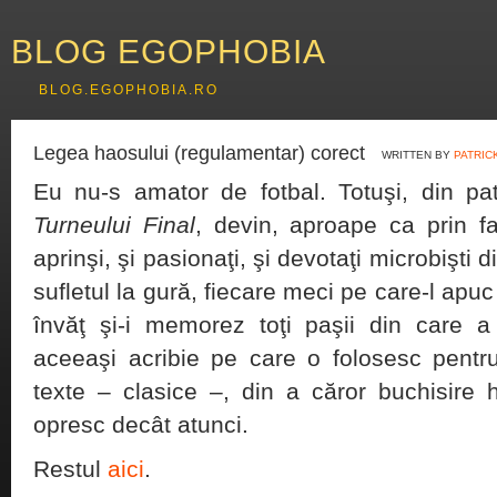
BLOG EGOPHOBIA
BLOG.EGOPHOBIA.RO
Legea haosului (regulamentar) corect
WRITTEN BY
PATRIC
Eu nu-s amator de fotbal. Totuşi, din pat
Turneului Final
, devin, aproape ca prin f
aprinşi, şi pasionaţi, şi devotaţi microbişti 
sufletul la gură, fiecare meci pe care-l apuc
învăţ şi-i memorez toţi paşii din care 
aceeaşi acribie pe care o folosesc pentru
texte – clasice –, din a căror buchisir
opresc decât atunci.
Restul
aici
.