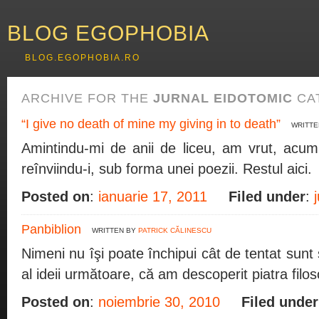
BLOG EGOPHOBIA
BLOG.EGOPHOBIA.RO
ARCHIVE FOR THE
JURNAL EIDOTOMIC
CA
“I give no death of mine my giving in to death”
WRITTE
Amintindu-mi de anii de liceu, am vrut, acum 
reînviindu-i, sub forma unei poezii. Restul aici.
Posted on
:
ianuarie 17, 2011
Filed under
:
Panbiblion
WRITTEN BY
PATRICK CĂLINESCU
Nimeni nu îşi poate închipui cât de tentat sunt 
al ideii următoare, că am descoperit piatra filosof
Posted on
:
noiembrie 30, 2010
Filed under