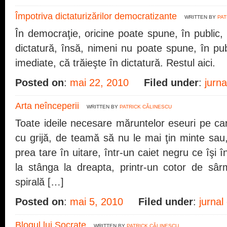
Împotriva dictaturizărilor democratizante
WRITTEN BY
PAT
În democraţie, oricine poate spune, în public, 
dictatură, însă, nimeni nu poate spune, în publ
imediate, că trăieşte în dictatură. Restul aici.
Posted on
:
mai 22, 2010
Filed under
:
jurna
Arta neînceperii
WRITTEN BY
PATRICK CĂLINESCU
Toate ideile necesare măruntelor eseuri pe ca
cu grijă, de teamă să nu le mai ţin minte sau
prea tare în uitare, într-un caiet negru ce îşi 
la stânga la dreapta, printr-un cotor de sârm
spirală […]
Posted on
:
mai 5, 2010
Filed under
:
jurnal
Blogul lui Socrate
WRITTEN BY
PATRICK CĂLINESCU