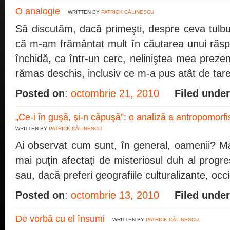
O analogie
WRITTEN BY
PATRICK CĂLINESCU
Să discutăm, dacă primeşti, despre ceva tulbu
că m-am frământat mult în căutarea unui răspu
închidă, ca într-un cerc, neliniştea mea prezen
rămas deschis, inclusiv ce m-a pus atât de tare
Posted on
:
octombrie 21, 2010
Filed under
„Ce-i în guşă, şi-n căpuşă”: o analiză a antropomor
WRITTEN BY
PATRICK CĂLINESCU
Ai observat cum sunt, în general, oamenii? Ma
mai puţin afectaţi de misteriosul duh al progre
sau, dacă preferi geografiile culturalizante, occi
Posted on
:
octombrie 13, 2010
Filed under
De vorbă cu el însumi
WRITTEN BY
PATRICK CĂLINESCU