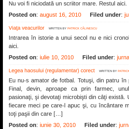
Nu voi fi niciodată un scriitor mare. Restul aici.
Posted on
:
august 16, 2010
Filed under
:
j
Viaţa veacurilor
WRITTEN BY
PATRICK CĂLINESCU
Intrarea în istorie a unui secol nu e nici cron
aici.
Posted on
:
iulie 10, 2010
Filed under
:
jurn
Legea haosului (regulamentar) corect
WRITTEN BY
PATRIC
Eu nu-s amator de fotbal. Totuşi, din patru în 
Final, devin, aproape ca prin farmec, unul
pasionaţi, şi devotaţi microbişti din câţi există.
fiecare meci pe care-l apuc şi, cu încântare 
toţi paşii din care […]
Posted on
:
iunie 30, 2010
Filed under
:
jurn