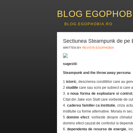
BLOG EGOPHOB
BLOG.EGOPHOBIA.RO
Sectiunea Steampunk de pe E
WRITTEN BY
REVISTA EGOPHOBIA
sugestii:
Steampunk and the throw away persona
1
istoric
, descrierea conditiilor care au ge
2
studiile
care sau scris pe subiect si care a
3.
o noua forma de exploatare si control
Citat din Jake von Slatt care vorbeste de c
4.
caderea familiei ca institutie
, criza ac
institutie cu forme alternative. Morala in sec
5
domino efect
: vorbeste despre climatul
domino efect cauzat de controlul si depende
6.
dependenta de resurse de energie
, i