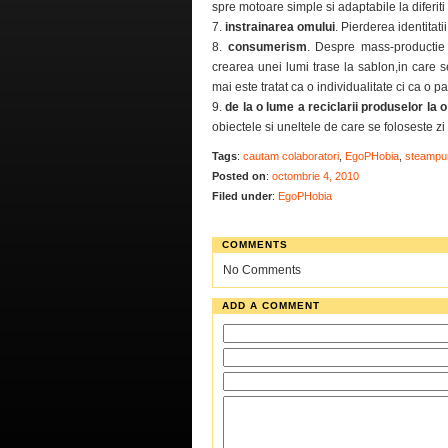
spre motoare simple si adaptabile la diferiti
7.
instrainarea omului
. Pierderea identitati
8.
consumerism
. Despre mass-productie s
crearea unei lumi trase la sablon,in care
mai este tratat ca o individualitate ci ca o p
9.
de la o lume a reciclarii produselor la o
obiectele si uneltele de care se foloseste zi
Tags
:
cautam colaboratori
,
EgoPHobia
,
steampu
Posted on
:
octombrie 4, 2010
Filed under
:
EgoPHobia
COMMENTS
No Comments
ADD A COMMENT