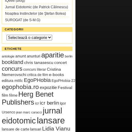
iQ666 (blog)
Jurnal Eidotomic (de Patrick Călinescu)
Noaptea Instinctelor (de Ştefan Bolea)
SUROGAT (de S-M.G)
CATEGORII
Categorii
ETICHETE
aparitie
anunt
anunturi
antologie
berlin
bookland
chris tanasescu
concert
concurs
Cristina
concurs literar
Nemerovschi
e-books
critica de film
EgoPHobia
editura mttlc
EgoPHobia-22
egophobia.ro
expozitie
Festival
Herg Benet
film
filme
Publishers
icr berlin
icr
Igor
jurnal
Ursenco
jean marc caracci
lansare
eidotomic
Lidia Vianu
lansare de carte
lansari