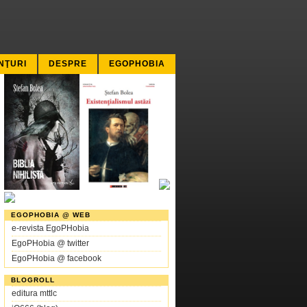
NŢURI
DESPRE
EGOPHOBIA
EGOPHOBIA @ WEB
e-revista EgoPHobia
EgoPHobia @ twitter
EgoPHobia @ facebook
BLOGROLL
editura mttlc