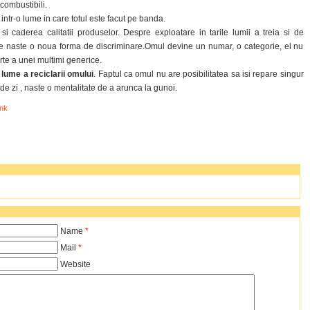
 combustibili.
i intr-o lume in care totul este facut pe banda.
i caderea calitatii produselor. Despre exploatare in tarile lumii a treia si de
 se naste o noua forma de discriminare.Omul devine un numar, o categorie, el nu
arte a unei multimi generice.
 lume a reciclarii omului
. Faptul ca omul nu are posibilitatea sa isi repare singur
 de zi , naste o mentalitate de a arunca la gunoi.
nk
Name
*
Mail
*
Website