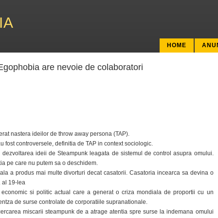
IA
HOME
ANU
gophobia are nevoie de colaboratori
nerat nastera ideilor de throw away persona (TAP).
u fost controversele, definitia de TAP in context sociologic.
, dezvoltarea ideii de Steampunk leagata de sistemul de control asupra omului.
utia pe care nu putem sa o deschidem.
tuala a produs mai multe divorturi decat casatorii. Casatoria incearca sa devina o
. al 19-lea
 economic si politic actual care a generat o criza mondiala de proportii cu un
ntza de surse controlate de corporatiile supranationale.
ncercarea miscarii steampunk de a atrage atentia spre surse la indemana omului