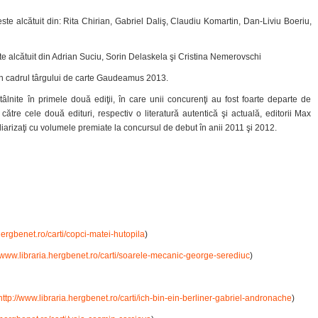
ste alcătuit din: Rita Chirian, Gabriel Daliş, Claudiu Komartin, Dan-Liviu Boeriu,
te alcătuit din Adrian Suciu, Sorin Delaskela şi Cristina Nemerovschi
 în cadrul târgului de carte Gaudeamus 2013.
âlnite în primele două ediţii, în care unii concurenţi au fost foarte departe de
către cele două edituri, respectiv o literatură autentică şi actuală, editorii Max
iarizaţi cu volumele premiate la concursul de debut în anii 2011 şi 2012.
hergbenet.ro/carti/copci-matei-hutopila
)
//www.libraria.hergbenet.ro/carti/soarele-mecanic-george-serediuc
)
http://www.libraria.hergbenet.ro/carti/ich-bin-ein-berliner-gabriel-andronache
)