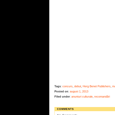
Tags
:
concurs
,
debut
,
Herg Benet Publishers
,
ma
Posted on
:
august 1, 2013
Filed under
:
anunturi culturale
,
recomandări
COMMENTS