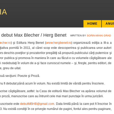
IA
HOME
ANU
de debut Max Blecher / Herg Benet
WRITTEN BY
SORIN-MIHAI GRAD
cher.ro
) şi Editura Herg Benet (
www.hergbenet.ro
) organizează ediţia a III-a a
iativa pornită în 2011, al cărei scop este descoperirea şi publicarea unor autori
 deschis poeţilor şi prozatorilor pregătiţi să propună publicului cărţi puternice şi
e vor publica şi promova în maniera în care au făcut-o cu volumele câştigătoare ale
ii nedebutaţi în volum de a-şi face cunoscut numele – şi, fireşte, pentru editori, de
, greu de uitat.
două secţiuni: Poezie şi Proză.
 nu fi debutat până acum în volum. Nu există limită de vârstă pentru înscriere.
crise câştigătoare, astfel: la Casa de editură Max Blecher va apărea volumul de
 proză, manuscrise care au întrunit cele mai mari punctaje în urma jurizării.
nuscrisele este
debutMBHB@gmail.com
. Data limită până la care pot fi înscrise în
 Nu există condiţii în ce priveşte numărul de pagini, fontul ales pentru paginare,