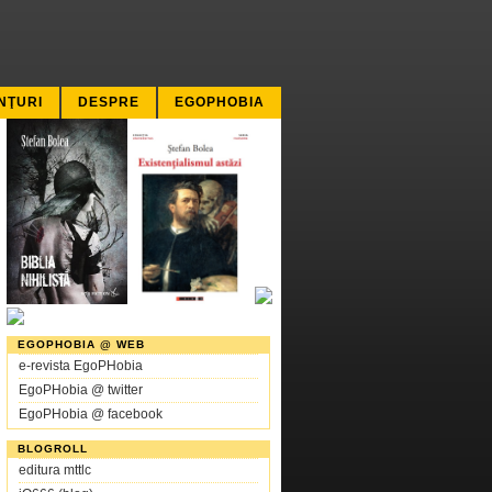
NŢURI
DESPRE
EGOPHOBIA
EGOPHOBIA @ WEB
e-revista EgoPHobia
EgoPHobia @ twitter
EgoPHobia @ facebook
BLOGROLL
editura mttlc