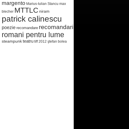
margento
Marius-Iulian Stancu
max
MTTLC
niram
blecher
patrick calinescu
recomandari
poezie
recomandare
romani pentru lume
steampunk
teatru
tiff 2012
ştefan bolea