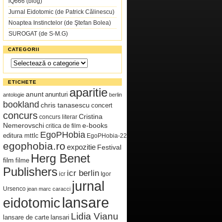
iQ666 (blog)
Jurnal Eidotomic (de Patrick Călinescu)
Noaptea Instinctelor (de Ştefan Bolea)
SUROGAT (de S-M.G)
CATEGORII
Categorii
ETICHETE
aparitie
anunt
anunturi
antologie
berlin
bookland
chris tanasescu
concert
concurs
Cristina
concurs literar
Nemerovschi
e-books
critica de film
EgoPHobia
editura mttlc
EgoPHobia-22
egophobia.ro
expozitie
Festival
Herg Benet
film
filme
Publishers
icr berlin
icr
Igor
jurnal
Ursenco
jean marc caracci
lansare
eidotomic
Lidia Vianu
lansare de carte
lansari