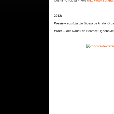
Cosmin Cîrciova –
Voia
(
http://www.librari
2012:
Poezie
–
epistola din filipeni
de Anatol Gros
Proza –
Two Rabbit
de Beatrice Ognenovici