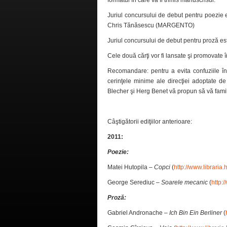
formatul în care va fi trimis manuscrisul.
Juriul concursului de debut pentru poezie e
Chris Tănăsescu (MARGENTO)
Juriul concursului de debut pentru proză es
Cele două cărţi vor fi lansate şi promovate
Recomandare: pentru a evita confuziile înt
cerinţele minime ale direcţiei adoptate de 
Blecher şi Herg Benet vă propun să vă famil
Câştigătorii ediţiilor anterioare:
2011:
Poezie:
Matei Hutopila –
Copci
(
http://www.libraria.
George Serediuc –
Soarele mecanic
(
http:
Proză:
Gabriel Andronache –
Ich Bin Ein Berliner
(