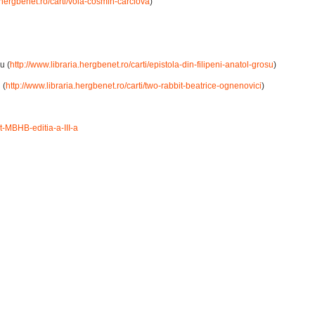
a.hergbenet.ro/carti/voia-cosmin-carciova
)
u (
http://www.libraria.hergbenet.ro/carti/epistola-din-filipeni-anatol-grosu
)
 (
http://www.libraria.hergbenet.ro/carti/two-rabbit-beatrice-ognenovici
)