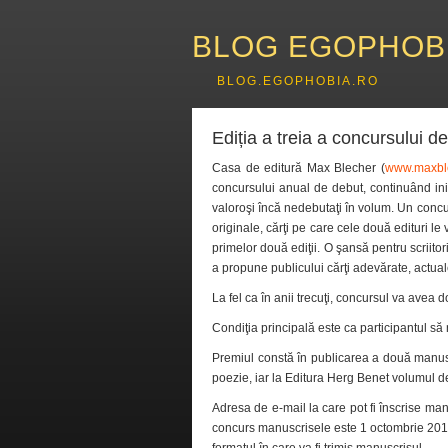
BLOG EGOPHOB
BLOG.EGOPHOBIA.RO
Ediția a treia a concursului 
Casa de editură Max Blecher (
www.maxble
concursului anual de debut, continuând iniţ
valoroşi încă nedebutaţi în volum. Un concurs
originale, cărţi pe care cele două edituri l
primelor două ediţii. O şansă pentru scriitor
a propune publicului cărţi adevărate, actuale
La fel ca în anii trecuţi, concursul va avea 
Condiţia principală este ca participantul să
Premiul constă în publicarea a două manus
poezie, iar la Editura Herg Benet volumul de
Adresa de e-mail la care pot fi înscrise ma
concurs manuscrisele este 1 octombrie 2013.