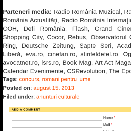
Parteneri media:
Radio România Muzical, Ra
România Actualităţi, Radio România Internaţi
OOH, Defi România, Flash, Grand Cine
Shopping City, Cocor, Rebus, Observatorul C
Ring, Deutsche Zeitung, Şapte Seri, Ac
Liberă, eva.ro, cinefan.ro, stirifeldefel.ro, O
avocatnet.ro, lsrs.ro, Book Mag, Art Act Ma
Calendar Evenimente, CSRevolution, The E
Tags
:
concurs
,
romani pentru lume
Posted on
:
august 15, 2013
Filed under
:
anunturi culturale
ADD A COMMENT
Name
*
Mail
*