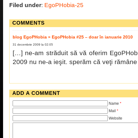
Filed under
:
EgoPHobia-25
COMMENTS
blog EgoPHobia » EgoPHobia #25 – doar în ianuarie 2010
31 decembrie 2009 la 02:05
[…] ne-am străduit să vă oferim EgoPHob
2009 nu ne-a ieşit. sperăm că veţi rămâne
ADD A COMMENT
Name
*
Mail
*
Website