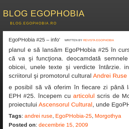
BLOG EGOPHOBIA
BLOG.EGOPHOBIA.RO
EgoPHobia #25 – info’
WRITTEN BY
REVISTA EGOPHOBIA
planul e să lansăm EgoPHobia #25 în curs
că va şi funcţiona. deocamdată semnele 
obicei, unele texte şi verdicte întârzie. 
scriitorul şi promotorul cultural
Andrei Ruse
e posibil să vă oferim în fiecare zi până 
EPH #25. începem cu
articolul
scris de Mor
proiectului
Ascensorul Cultural
, unde EgoPH
Tags
:
andrei ruse
,
EgoPHobia-25
,
Morgothya
Posted on
:
decembrie 15, 2009