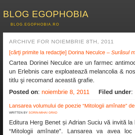
BLOG EGOPHOBIA
BLOG.EGOPHOBIA.RO
ARCHIVE FOR NOIEMBRIE 8TH, 2011
[cărţi primite la redacţie] Dorina Neculce –
Surâsul m
Cartea Dorinei Neculce are un farmec antimo
un Erlebnis care exploatează melancolia & nosta
titlu şi recomand această grafie.
Posted on
:
noiembrie 8, 2011
Filed under
:
Lansarea volumului de poezie “Mitologii amînate” de
WRITTEN BY
SORIN-MIHAI GRAD
Editura Herg Benet și Adrian Suciu vă invită la
“Mitologii amînate”. Lansarea va avea loc 