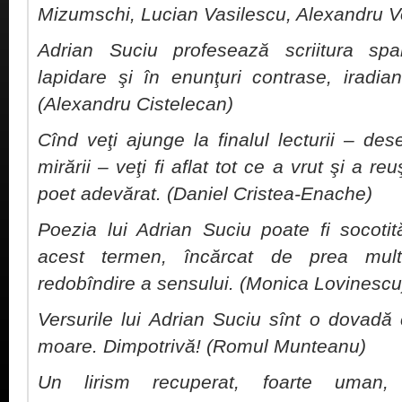
Mizumschi, Lucian Vasilescu, Alexandru V
Adrian Suciu profesează scriitura spa
lapidare şi în enunţuri contrase, iradia
(Alexandru Cistelecan)
Cînd veţi ajunge la finalul lecturii – de
mirării – veţi fi aflat tot ce a vrut şi a re
poet adevărat. (Daniel Cristea-Enache)
Poezia lui Adrian Suciu poate fi socoti
acest termen, încărcat de prea mult
redobîndire a sensului. (Monica Lovinescu
Versurile lui Adrian Suciu sînt o dovad
moare. Dimpotrivă! (Romul Munteanu)
Un lirism recuperat, foarte uman, p