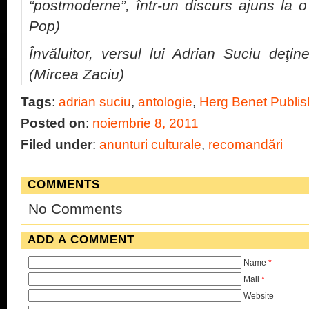
“postmoderne”, într-un discurs ajuns la o
Pop)
Învăluitor, versul lui Adrian Suciu deţin
(Mircea Zaciu)
Tags
:
adrian suciu
,
antologie
,
Herg Benet Publis
Posted on
:
noiembrie 8, 2011
Filed under
:
anunturi culturale
,
recomandări
COMMENTS
No Comments
ADD A COMMENT
Name
*
Mail
*
Website