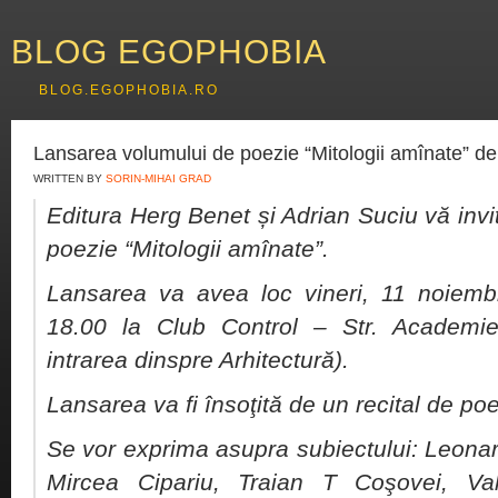
BLOG EGOPHOBIA
BLOG.EGOPHOBIA.RO
Lansarea volumului de poezie “Mitologii amînate” de
WRITTEN BY
SORIN-MIHAI GRAD
Editura Herg Benet și Adrian Suciu vă invi
poezie “Mitologii amînate”.
Lansarea va avea loc vineri, 11 noiemb
18.00 la Club Control – Str. Academiei 
intrarea dinspre Arhitectură).
Lansarea va fi însoţită de un recital de poe
Se vor exprima asupra subiectului: Leon
Mircea Cipariu, Traian T Coşovei, Va